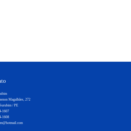
ato
ubim
enon Magalhães, 272
 Surubim / PE
4-1607
4-1608
bim@hotmail.com