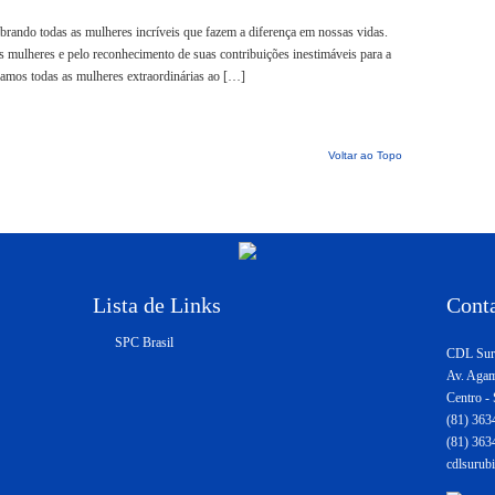
rando todas as mulheres incríveis que fazem a diferença em nossas vidas.
s mulheres e pelo reconhecimento de suas contribuições inestimáveis para a
zamos todas as mulheres extraordinárias ao […]
Voltar ao Topo
Lista de Links
Cont
SPC Brasil
CDL Sur
Av. Agam
Centro -
(81) 363
(81) 363
cdlsuru