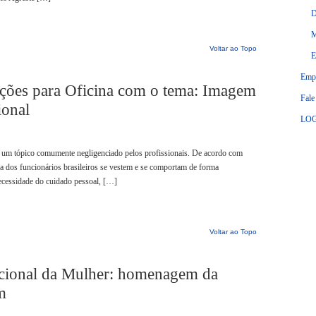
D
M
Voltar ao Topo
E
Empr
ções para Oficina com o tema: Imagem
Fale
ional
LOG
é um tópico comumente negligenciado pelos profissionais. De acordo com
ia dos funcionários brasileiros se vestem e se comportam de forma
ecessidade do cuidado pessoal, […]
Voltar ao Topo
acional da Mulher: homenagem da
m