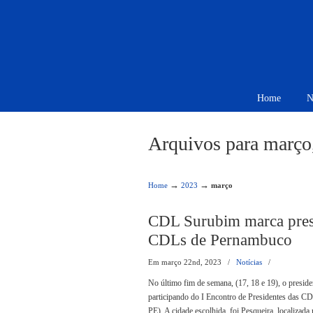
Home
N
Arquivos para março
→
→
Home
2023
março
CDL Surubim marca prese
CDLs de Pernambuco
Em março 22nd, 2023
/
Notícias
/
No último fim de semana, (17, 18 e 19), o preside
participando do I Encontro de Presidentes das
PE). A cidade escolhida, foi Pesqueira, localizad