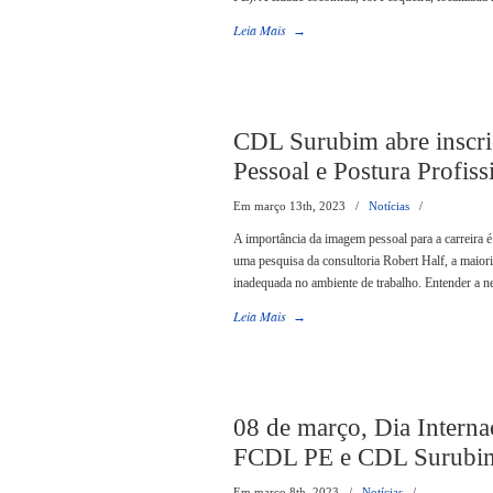
Leia Mais
→
CDL Surubim abre inscri
Pessoal e Postura Profiss
Em março 13th, 2023
/
Notícias
/
A importância da imagem pessoal para a carreira 
uma pesquisa da consultoria Robert Half, a maior
inadequada no ambiente de trabalho. Entender a n
Leia Mais
→
08 de março, Dia Intern
FCDL PE e CDL Surubi
Em março 8th, 2023
/
Notícias
/