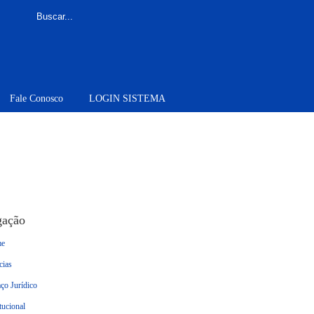
Fale Conosco
LOGIN SISTEMA
gação
e
cias
ço Jurídico
itucional