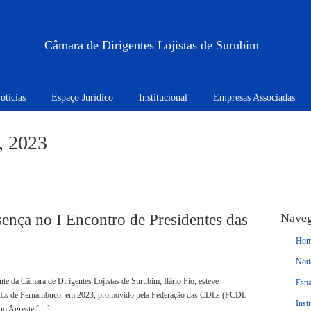
Câmara de Dirigentes Lojistas de Surubim
otícias
Espaço Jurídico
Institucional
Empresas Associadas
, 2023
nça no I Encontro de Presidentes das
Nave
Hom
Notí
nte da Câmara de Dirigentes Lojistas de Surubim, Ilário Pio, esteve
Espa
 CDLs de Pernambuco, em 2023, promovido pela Federação das CDLs (FCDL-
Inst
a no Agreste […]