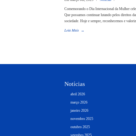
Comemorando o Dia Internacional da Mulher celeb
Que possamos continuar lutando pelos direitos da
sociedade. Hoje e sempre, reconhecemos e valori
Leia Mais
→
Notícias
abril 2026
março 2026
janeiro 2026
novembro 2025
outubro 2025
setembro 2025