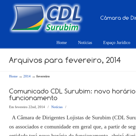
Home
Notícias
Espaço Jurídico
→
→
Home
2014
fevereiro
Em fevereiro 22nd, 2014
/
Notícias
/
A Câmara de Dirigentes Lojistas de Surubim (CDL Suru
os associados e comunidade em geral que, a partir de seg
entidade terá novo horário de funcionamento, abrirá diar